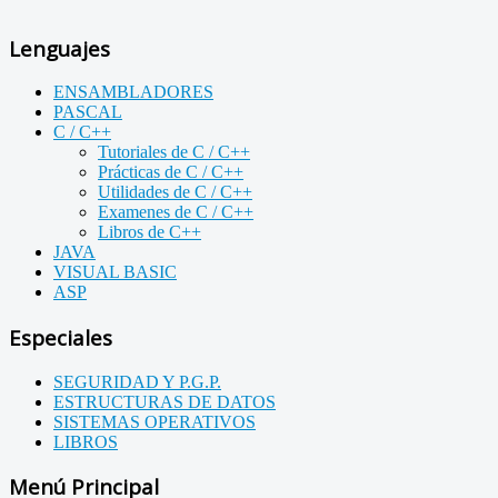
Lenguajes
ENSAMBLADORES
PASCAL
C / C++
Tutoriales de C / C++
Prácticas de C / C++
Utilidades de C / C++
Examenes de C / C++
Libros de C++
JAVA
VISUAL BASIC
ASP
Especiales
SEGURIDAD Y P.G.P.
ESTRUCTURAS DE DATOS
SISTEMAS OPERATIVOS
LIBROS
Menú Principal