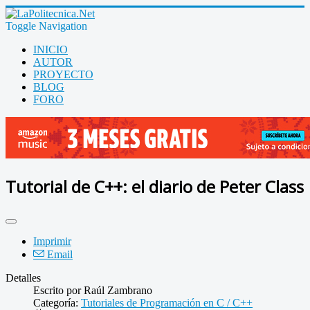
Toggle Navigation
INICIO
AUTOR
PROYECTO
BLOG
FORO
Tutorial de C++: el diario de Peter Class
Imprimir
Email
Detalles
Escrito por
Raúl Zambrano
Categoría:
Tutoriales de Programación en C / C++