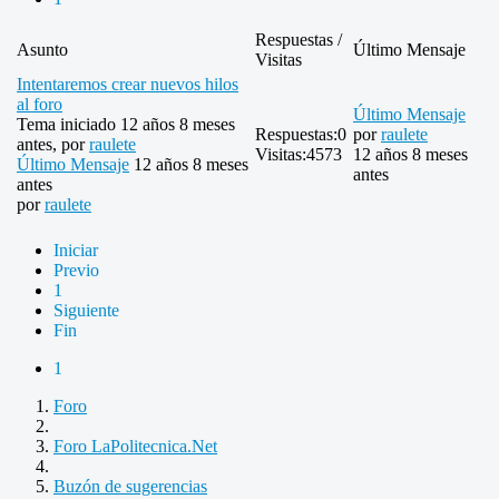
Respuestas /
Asunto
Último Mensaje
Visitas
Intentaremos crear nuevos hilos
al foro
Último Mensaje
Tema iniciado 12 años 8 meses
Respuestas:
0
por
raulete
antes, por
raulete
Visitas:
4573
12 años 8 meses
Último Mensaje
12 años 8 meses
antes
antes
por
raulete
Iniciar
Previo
1
Siguiente
Fin
1
Foro
Foro LaPolitecnica.Net
Buzón de sugerencias