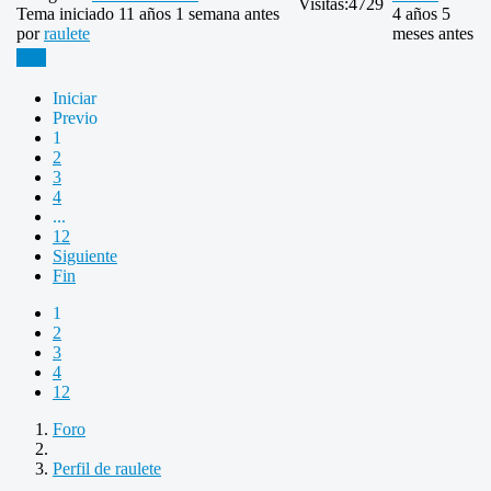
Visitas:
4729
Tema iniciado 11 años 1 semana antes
4 años 5
por
raulete
meses antes
Más
Iniciar
Previo
1
2
3
4
...
12
Siguiente
Fin
1
2
3
4
12
Foro
Perfil de raulete