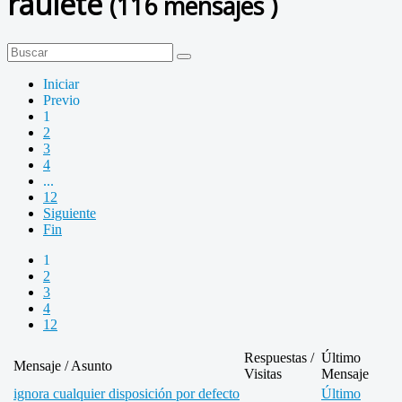
raulete
(116 mensajes )
Iniciar
Previo
1
2
3
4
...
12
Siguiente
Fin
1
2
3
4
12
Respuestas /
Último
Mensaje / Asunto
Visitas
Mensaje
ignora cualquier disposición por defecto
Último