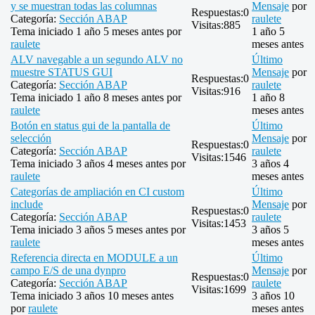
y se muestran todas las columnas
Mensaje
por
Respuestas:
0
Categoría:
Sección ABAP
raulete
Visitas:
885
Tema iniciado 1 año 5 meses antes por
1 año 5
raulete
meses antes
ALV navegable a un segundo ALV no
Último
muestre STATUS GUI
Mensaje
por
Respuestas:
0
Categoría:
Sección ABAP
raulete
Visitas:
916
Tema iniciado 1 año 8 meses antes por
1 año 8
raulete
meses antes
Botón en status gui de la pantalla de
Último
selección
Mensaje
por
Respuestas:
0
Categoría:
Sección ABAP
raulete
Visitas:
1546
Tema iniciado 3 años 4 meses antes por
3 años 4
raulete
meses antes
Categorías de ampliación en CI custom
Último
include
Mensaje
por
Respuestas:
0
Categoría:
Sección ABAP
raulete
Visitas:
1453
Tema iniciado 3 años 5 meses antes por
3 años 5
raulete
meses antes
Referencia directa en MODULE a un
Último
campo E/S de una dynpro
Mensaje
por
Respuestas:
0
Categoría:
Sección ABAP
raulete
Visitas:
1699
Tema iniciado 3 años 10 meses antes
3 años 10
por
raulete
meses antes