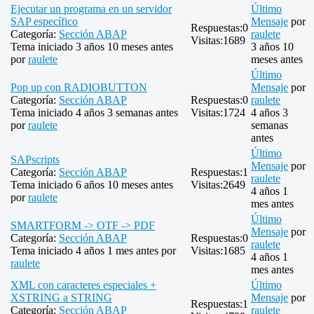
Ejecutar un programa en un servidor
Último
SAP específico
Mensaje
por
Respuestas:
0
Categoría:
Sección ABAP
raulete
Visitas:
1689
Tema iniciado 3 años 10 meses antes
3 años 10
por
raulete
meses antes
Último
Pop up con RADIOBUTTON
Mensaje
por
Categoría:
Sección ABAP
Respuestas:
0
raulete
Tema iniciado 4 años 3 semanas antes
Visitas:
1724
4 años 3
por
raulete
semanas
antes
Último
SAPscripts
Mensaje
por
Categoría:
Sección ABAP
Respuestas:
1
raulete
Tema iniciado 6 años 10 meses antes
Visitas:
2649
4 años 1
por
raulete
mes antes
Último
SMARTFORM -> OTF -> PDF
Mensaje
por
Categoría:
Sección ABAP
Respuestas:
0
raulete
Tema iniciado 4 años 1 mes antes por
Visitas:
1685
4 años 1
raulete
mes antes
XML con caracteres especiales +
Último
XSTRING a STRING
Mensaje
por
Respuestas:
1
Categoría:
Sección ABAP
raulete